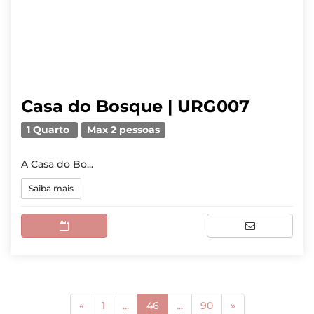
Casa do Bosque | URG007
1 Quarto
Max 2 pessoas
A Casa do Bo...
Saiba mais
(current)
«
1
...
46
...
90
»