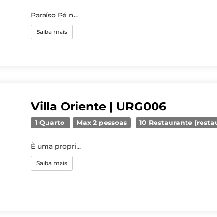
Paraíso Pé n...
Saiba mais
Villa Oriente | URG006
1 Quarto
Max 2 pessoas
10 Restaurante (resta
È uma propri...
Saiba mais