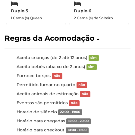
Duplo 5
Duplo 6
1 Cama (s) Queen
2 Cama (s) de Solteiro
Regras da Acomodação
Aceita crianças (de 2 até 12 anos)
sim
Aceita bebês (abaixo de 2 anos)
sim
Fornece berços
não
Permitido fumar no quarto
não
Aceita animais de estimação
não
Eventos são permitidos
não
Horario de silêncio
22:00 - 19:00
Horário para chegadas
15:00 - 20:00
Horário para checkout
10:00 - 11:00